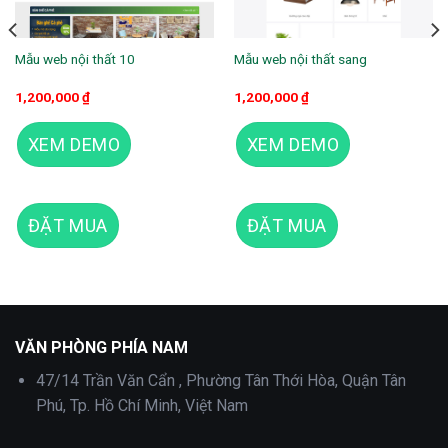
Mẫu web nội thất 10
Mẫu web nội thất sang
1,200,000
₫
1,200,000
₫
XEM DEMO
XEM DEMO
ĐẶT MUA
ĐẶT MUA
Theme wordpress kiến trúc 5
VĂN PHÒNG PHÍA NAM
47/14 Trần Văn Cẩn , Phường Tân Thới Hòa, Quận Tân
Phú, Tp. Hồ Chí Minh, Việt Nam