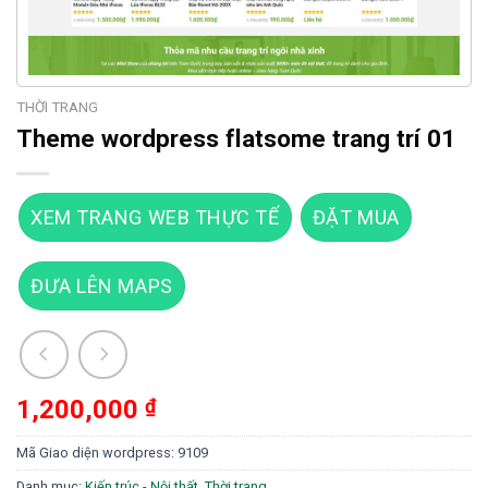
THỜI TRANG
Theme wordpress flatsome trang trí 01
XEM TRANG WEB THỰC TẾ
ĐẶT MUA
ĐƯA LÊN MAPS
1,200,000
₫
Mã Giao diện wordpress:
9109
Danh mục:
Kiến trúc - Nội thất
,
Thời trang