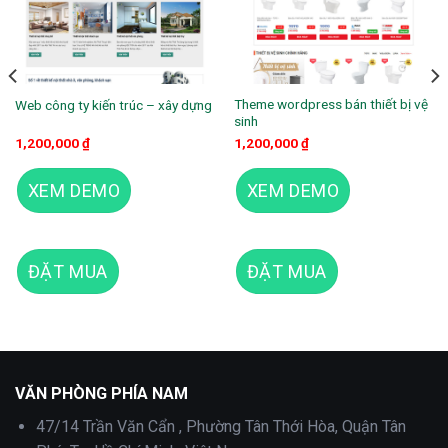
Theme wordpress bán thiết bị vệ
Web công ty kiến trúc – xây dựng
sinh
1,200,000
₫
1,200,000
₫
XEM DEMO
XEM DEMO
ĐẶT MUA
ĐẶT MUA
Theme wordpress flatsome trang trí 01
VĂN PHÒNG PHÍA NAM
47/14 Trần Văn Cẩn , Phường Tân Thới Hòa, Quận Tân