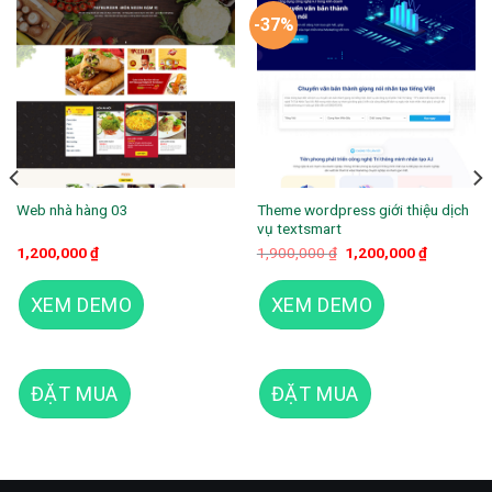
-37%
Theme wordpress giới thiệu dịch
Web nhà hàng 03
vụ textsmart
Giá
Giá
1,200,000
₫
1,900,000
₫
1,200,000
₫
gốc
hiện
là:
tại
1,900,000 ₫.
là:
XEM DEMO
XEM DEMO
1,200,000
ĐẶT MUA
ĐẶT MUA
Web bán thực phẩm chức năng