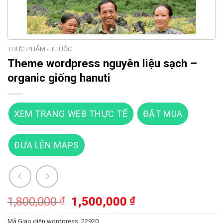
THỰC PHẨM - THUỐC
Theme wordpress nguyên liệu sạch –
organic giống hanuti
XEM TRANG WEB THỰC TẾ
ĐẶT MUA
ĐƯA LÊN MAPS
Giá
Giá
1,800,000
₫
1,500,000
₫
gốc
hiện
Mã Giao diện wordpress:
22920