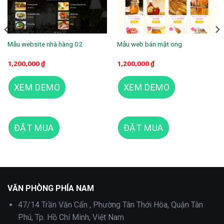
Mẫu website nhà hàng 02
Mẫu web bán mật ong
1,200,000
₫
1,200,000
₫
XEM DEMO
XEM DEMO
ĐẶT MUA
ĐẶT MUA
Theme wordpress nguyên liệu sạch - organic giống hanuti
VĂN PHÒNG PHÍA NAM
47/14 Trần Văn Cẩn , Phường Tân Thới Hòa, Quận Tân
Phú, Tp. Hồ Chí Minh, Việt Nam