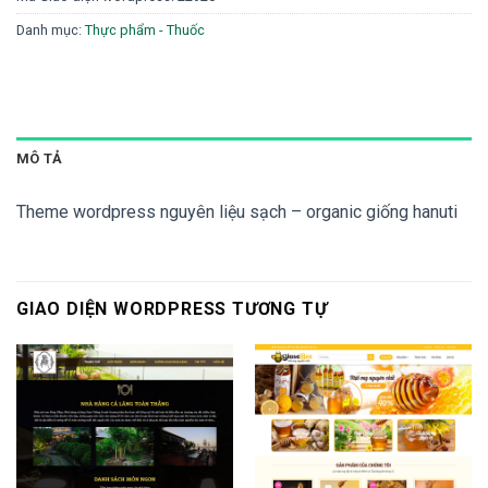
là:
tại
1,800,000 ₫.
là:
Danh mục:
Thực phẩm - Thuốc
1,500,000 ₫.
MÔ TẢ
Theme wordpress nguyên liệu sạch – organic giống hanuti
GIAO DIỆN WORDPRESS TƯƠNG TỰ