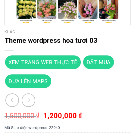
KHÁC
Theme wordpress hoa tươi 03
XEM TRANG WEB THỰC TẾ
ĐẶT MUA
ĐƯA LÊN MAPS
Giá
Giá
1,500,000
₫
1,200,000
₫
gốc
hiện
Mã Giao diện wordpress:
22940
là:
tại