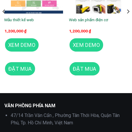
Mẫu thiết kế web
Web sản phẩm điện cơ
1,200,000
₫
1,200,000
₫
XEM DEMO
XEM DEMO
ĐẶT MUA
ĐẶT MUA
Theme wordpress hoa tươi 03
VĂN PHÒNG PHÍA NAM
47/14 Trần Văn Cẩn , Phường Tân Thới Hòa, Quận Tân
Phú, Tp. Hồ Chí Minh, Việt Nam