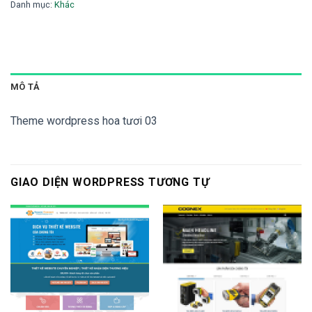
1,500,000 ₫.
là:
Danh mục:
Khác
1,200,000 ₫.
MÔ TẢ
Theme wordpress hoa tươi 03
GIAO DIỆN WORDPRESS TƯƠNG TỰ