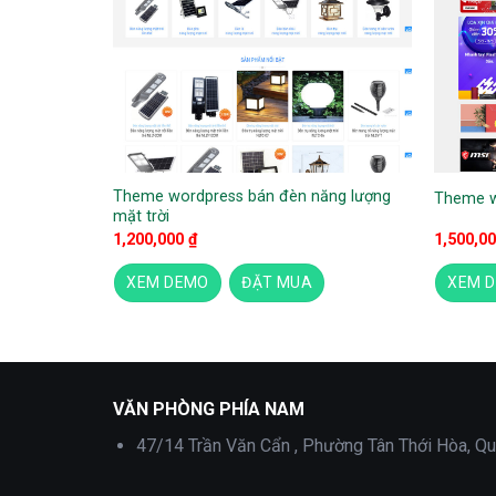
ện điện
Theme wordpress bán đèn năng lượng
Theme w
mặt trời
1,200,000
₫
1,500,0
XEM DEMO
ĐẶT MUA
XEM 
Theme wordpress dịch vụ mua bán code
VĂN PHÒNG PHÍA NAM
47/14 Trần Văn Cẩn , Phường Tân Thới Hòa, Qu