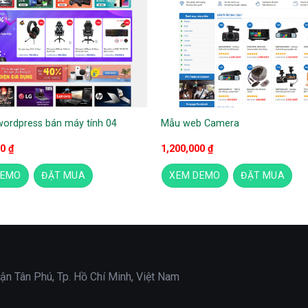
ordpress bán máy tính 04
Mẫu web Camera
00
₫
1,200,000
₫
DEMO
ĐẶT MUA
XEM DEMO
ĐẶT MUA
ận Tân Phú, Tp. Hồ Chí Minh, Việt Nam