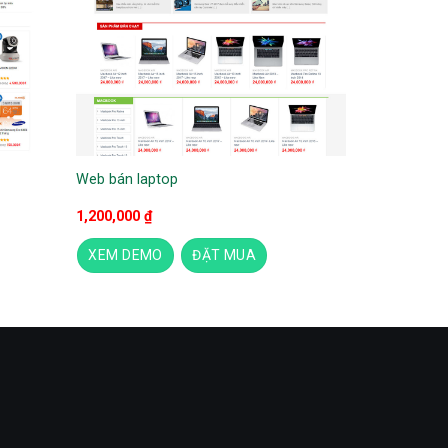
Web bán laptop
1,200,000
₫
XEM DEMO
ĐẶT MUA