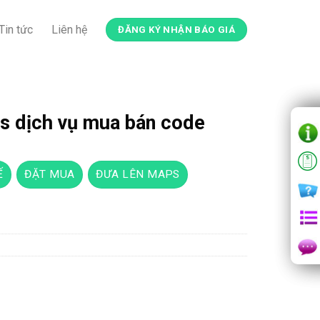
Tin tức
Liên hệ
ĐĂNG KÝ NHẬN BÁO GIÁ
 dịch vụ mua bán code
Ế
ĐẶT MUA
ĐƯA LÊN MAPS