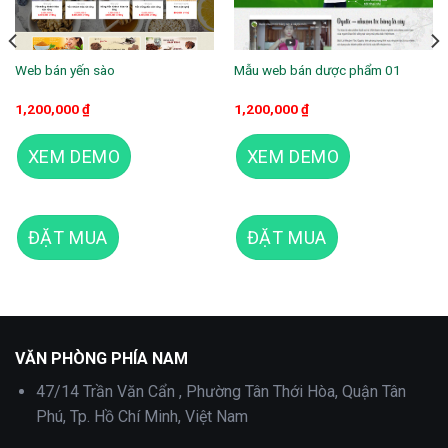
Web bán yến sào
Mẫu web bán dược phẩm 01
1,200,000
₫
1,200,000
₫
XEM DEMO
XEM DEMO
ĐẶT MUA
ĐẶT MUA
Mẫu Landing Pape thuốc
VĂN PHÒNG PHÍA NAM
47/14 Trần Văn Cẩn , Phường Tân Thới Hòa, Quận Tân
Phú, Tp. Hồ Chí Minh, Việt Nam